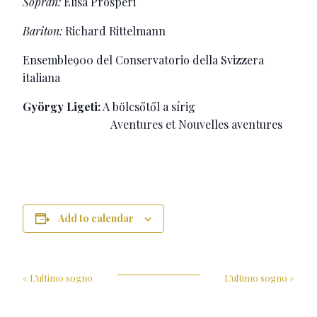
Sopran:
Elisa Prosperi
Bariton:
Richard Rittelmann
Ensemble900 del Conservatorio della Svizzera
italiana
György Ligeti:
A bölcsőtől a sírig
Aventures et Nouvelles aventures
Add to calendar
«
L’ultimo sogno
L’ultimo sogno
»