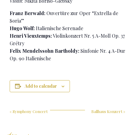
Violin
: Nikita Boriso-Glebsky
Franz Berwald:
Ouvertüre zur Oper “Extrella de
Soria”
Hugo Wolf:
Italienische Serenade
Henri Vieuxtemps:
Violinkonzert Nr. 5 A-Moll Op. 37
Grétry
Felix Mendelssohn Bartholdy:
Sinfonie Nr. 4 A-Dur
Op. 90 Italienische
Add to calendar
«
Symphony Concert
Ballhaus Konzert
»