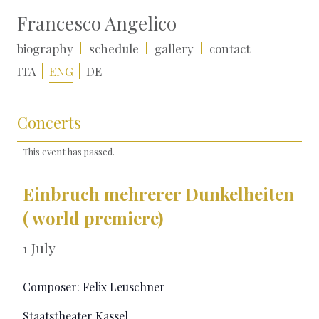
Francesco Angelico
biography
schedule
gallery
contact
ITA
ENG
DE
Concerts
This event has passed.
Einbruch mehrerer Dunkelheiten
( world premiere)
1 July
Composer: Felix Leuschner
Staatstheater Kassel