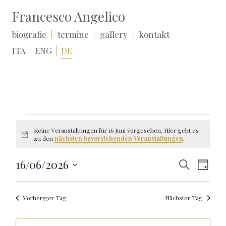
Francesco Angelico
biografie
termine
gallery
kontakt
ITA
ENG
DE
Veranstaltungen
für
Keine Veranstaltungen für 16 Juni vorgesehen. Hier geht es
16
Hinweis
zu den
nächsten bevorstehenden Veranstaltungen
.
Juni
Veranstal
Verans
16/06/2026
Suche
Tag
Suche
Ansic
Datum
und
Naviga
wählen.
Ansichten,
Navigation
Vorheriger Tag
Nächster Tag