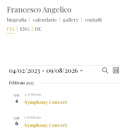
Francesco Angelico
biografia
calendario
gallery
contatti
ITA
ENG
DE
Eventi
Eventi
Event
04/02/2023
 - 
09/08/2026
Cerca
Lista
Ricerca
Viste
Seleziona
e
Naviga
Febbraio 2023
la
viste
data.
Navigazio
4 Febbraio
SAB
4
Symphony Concert
6 Febbraio
LUN
6
Symphony Concert