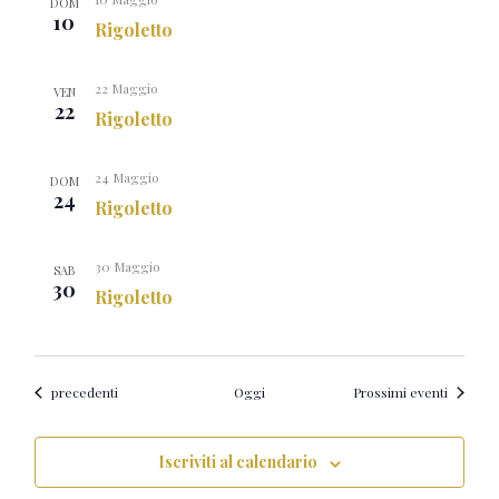
DOM
10
Rigoletto
22 Maggio
VEN
22
Rigoletto
24 Maggio
DOM
24
Rigoletto
30 Maggio
SAB
30
Rigoletto
Eventi
precedenti
Oggi
Prossimi eventi
Iscriviti al calendario