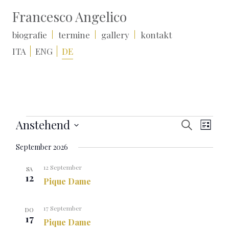
Francesco Angelico
biografie
termine
gallery
kontakt
ITA
ENG
DE
Veranstaltungen
Veranstal
Verans
Anstehend
Suche
Liste
Suche
Ansic
Datum
und
Naviga
September 2026
wählen.
Ansichten,
Navigation
12 September
SA
12
Pique Dame
17 September
DO
17
Pique Dame